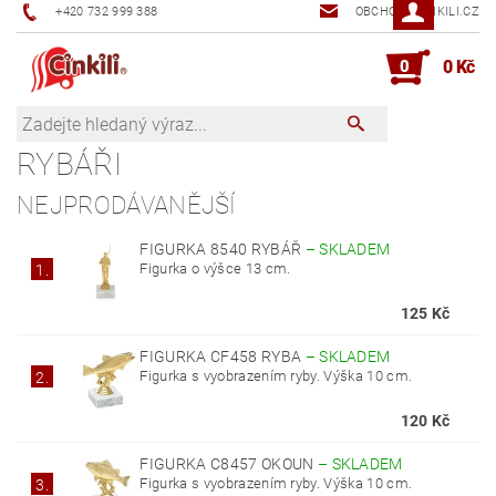
+420 732 999 388
OBCHOD@CINKILI.CZ
0
0 Kč
RYBÁŘI
NEJPRODÁVANĚJŠÍ
FIGURKA 8540 RYBÁŘ
–
SKLADEM
Figurka o výšce 13 cm.
1.
125 Kč
FIGURKA CF458 RYBA
–
SKLADEM
Figurka s vyobrazením ryby. Výška 10 cm.
2.
120 Kč
FIGURKA C8457 OKOUN
–
SKLADEM
Figurka s vyobrazením ryby. Výška 10 cm.
3.