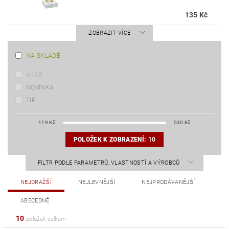
135 Kč
ZOBRAZIT VÍCE
NA SKLADĚ
AKCE
NOVINKA
TIP
119
Kč
530
Kč
POLOŽEK K ZOBRAZENÍ:
10
FILTR PODLE PARAMETRŮ, VLASTNOSTÍ A VÝROBCŮ
NEJDRAŽŠÍ
NEJLEVNĚJŠÍ
NEJPRODÁVANĚJŠÍ
ABECEDNĚ
10
položek celkem