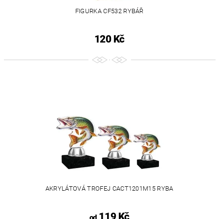
FIGURKA CF532 RYBÁŘ
120 Kč
AKRYLÁTOVÁ TROFEJ CACT1201M15 RYBA
119 Kč
od