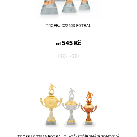
TROFEJ C22603 FOTBAL
545 Kč
od
TROFEJ C22516 FOTBAL ZLATÁ/STŘÍBRNÁ/BRONZOVÁ