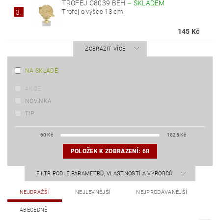
TROFEJ C8039 BĚH
–
SKLADEM
Trofej o výšce 13 cm.
3.
145 Kč
ZOBRAZIT VÍCE
NA SKLADĚ
AKCE
NOVINKA
TIP
60
Kč
1825
Kč
POLOŽEK K ZOBRAZENÍ:
68
FILTR PODLE PARAMETRŮ, VLASTNOSTÍ A VÝROBCŮ
NEJDRAŽŠÍ
NEJLEVNĚJŠÍ
NEJPRODÁVANĚJŠÍ
ABECEDNĚ