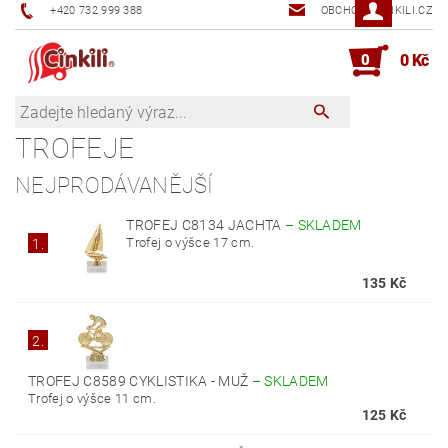
+420 732 999 388
OBCHOD@CINKILI.CZ
0
0 Kč
TROFEJE
NEJPRODÁVANĚJŠÍ
TROFEJ C8134 JACHTA
–
SKLADEM
Trofej o výšce 17 cm.
1.
135 Kč
2.
TROFEJ C8589 CYKLISTIKA - MUŽ
–
SKLADEM
Trofej o výšce 11 cm.
125 Kč