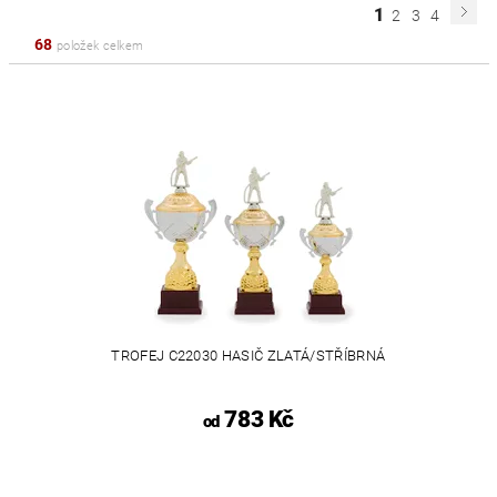
1
2
3
4
68
položek celkem
TROFEJ C22030 HASIČ ZLATÁ/STŘÍBRNÁ
783 Kč
od