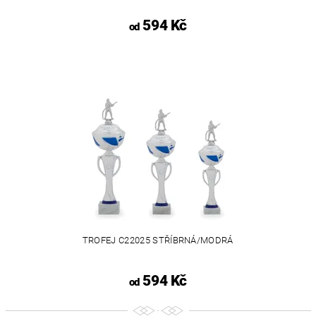
594 Kč
od
TROFEJ C22025 STŘÍBRNÁ/MODRÁ
594 Kč
od