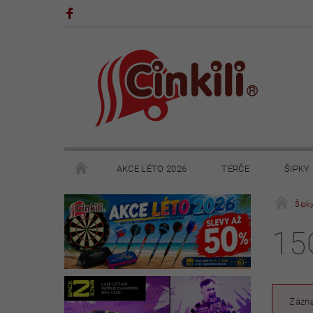
AKCE LÉTO 2026
TERČE
ŠIPKY
POHÁRY A TROFEJE
VÝPRODEJ
HRY
Šipk
15
KONTAKTY
NAPIŠTE NÁM
OBCHODNÍ 
Zázna