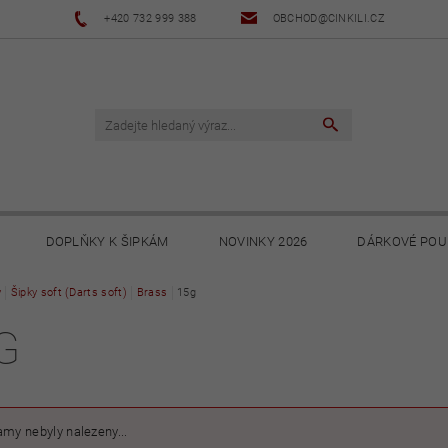
+420 732 999 388
OBCHOD@CINKILI.CZ
DOPLŇKY K ŠIPKÁM
NOVINKY 2026
DÁRKOVÉ POU
y
Šipky soft (Darts soft)
NOVINKY 2025
Brass
NOVINKY 2024
15g
NOVINKY 2023
G
PODMÍNKY
OCHRANA OSOBNÍCH ÚDAJŮ
SOUBORY KE STA
my nebyly nalezeny...