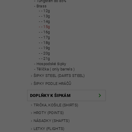
Tungsten do 85%
Brass
- 12g
- 13g
- 14g
- 15g
- 16g
- 17g
- 18g
- 19g
- 20g
- 21g
Hospodské šipky
Tělíčka ( only barrels )
ŠIPKY STEEL (DARTS STEEL)
ŠIPKY PODLE HRÁČŮ
DOPLŇKY K ŠIPKÁM
TRIČKA, KOŠILE (SHIRTS)
HROTY (POINTS)
NÁSADKY (SHAFTS)
LETKY (FLIGHTS)