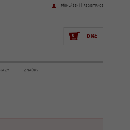
|
PŘIHLÁŠENÍ
REGISTRACE
0
0 Kč
KAZY
ZNAČKY
NOVINKY 2022
NOVINKY 2021
ŽENÍ