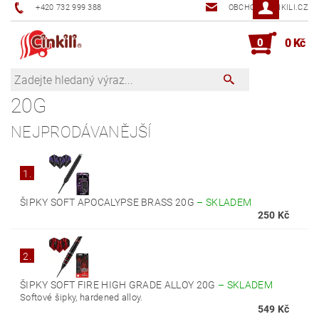
+420 732 999 388
OBCHOD@CINKILI.CZ
0
0 Kč
20G
NEJPRODÁVANĚJŠÍ
1.
ŠIPKY SOFT APOCALYPSE BRASS 20G
–
SKLADEM
250 Kč
2.
ŠIPKY SOFT FIRE HIGH GRADE ALLOY 20G
–
SKLADEM
Softové šipky, hardened alloy.
549 Kč