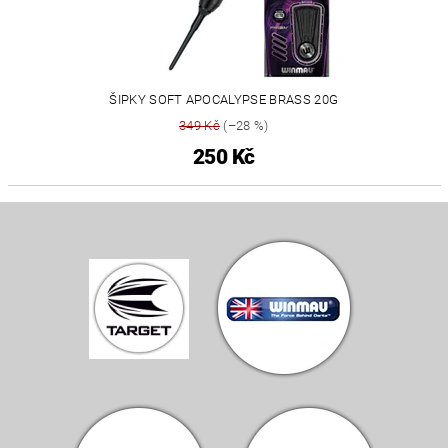
ŠIPKY SOFT APOCALYPSE BRASS 20G
349 Kč
(–28 %)
250 Kč