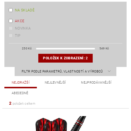
NA SKLADĚ
AKCE
NOVINKA
TIP
250
Kč
549
Kč
POLOŽEK K ZOBRAZENÍ:
2
FILTR PODLE PARAMETRŮ, VLASTNOSTÍ A VÝROBCŮ
NEJDRAŽŠÍ
NEJLEVNĚJŠÍ
NEJPRODÁVANĚJŠÍ
ABECEDNĚ
2
položek celkem