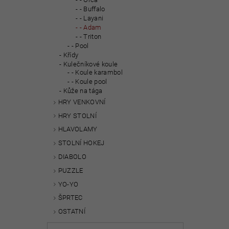
- Buffalo
- Layani
- Adam
- Triton
- Pool
Křídy
Kulečníkové koule
- Koule karambol
- Koule pool
Kůže na tága
HRY VENKOVNÍ
HRY STOLNÍ
HLAVOLAMY
STOLNÍ HOKEJ
DIABOLO
PUZZLE
YO-YO
ŠPRTEC
OSTATNÍ