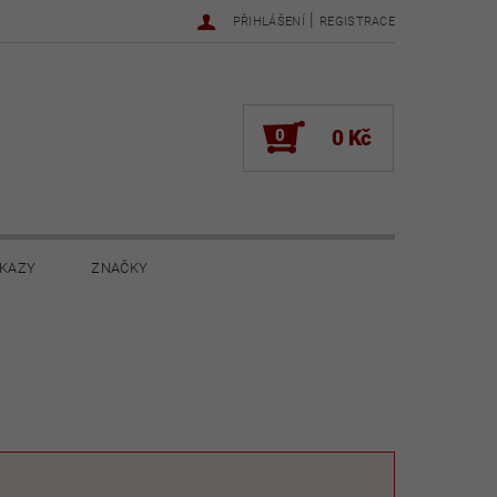
|
PŘIHLÁŠENÍ
REGISTRACE
0
0 Kč
KAZY
ZNAČKY
NOVINKY 2022
NOVINKY 2021
ŽENÍ