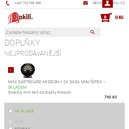
+420 732 999 388
OBCHOD@CINKILI.CZ
0
0 Kč
DOPLŇKY
NEJPRODÁVANĚJŠÍ
1.
MINI DARTBOARD MISSION + 2X SADA MINI ŠIPEK
–
SKLADEM
Sisalový mini terč od značky Mission.
790 Kč
NA SKLADĚ
AKCE