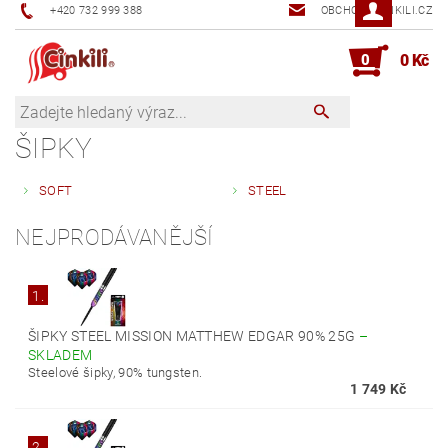
+420 732 999 388
OBCHOD@CINKILI.CZ
0
0 Kč
ŠIPKY
SOFT
STEEL
NEJPRODÁVANĚJŠÍ
1.
ŠIPKY STEEL MISSION MATTHEW EDGAR 90% 25G
–
SKLADEM
Steelové šipky, 90% tungsten.
1 749 Kč
2.