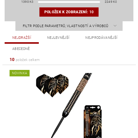
1390
Kč
2249
Kč
POLOŽEK K ZOBRAZENÍ:
10
FILTR PODLE PARAMETRŮ, VLASTNOSTÍ A VÝROBCŮ
NEJDRAŽŠÍ
NEJLEVNĚJŠÍ
NEJPRODÁVANĚJŠÍ
ABECEDNĚ
10
položek celkem
NOVINKA