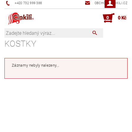
+420 732 999 388
OBCHOD@CINKILI.CZ
0
0 Kč
KOSTKY
Záznamy nebyly nalezeny...