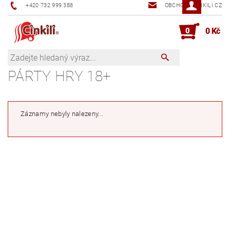
+420 732 999 388
OBCHOD@CINKILI.CZ
0
0 Kč
PÁRTY HRY 18+
Záznamy nebyly nalezeny...