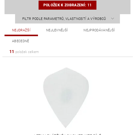
POLOŽEK K ZOBRAZENÍ:
11
FILTR PODLE PARAMETRŮ, VLASTNOSTÍ A VÝROBCŮ
NEJDRAŽŠÍ
NEJLEVNĚJŠÍ
NEJPRODÁVANĚJŠÍ
ABECEDNĚ
11
položek celkem