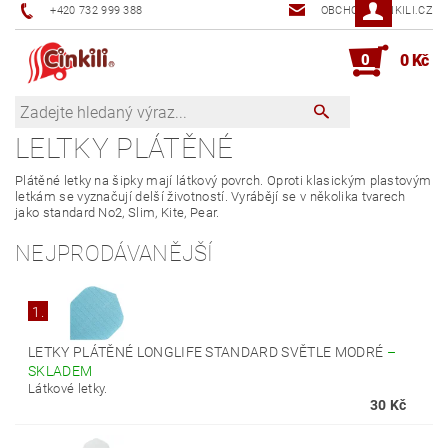
+420 732 999 388
OBCHOD@CINKILI.CZ
0
0 Kč
LELTKY PLÁTĚNÉ
Plátěné letky na šipky mají látkový povrch. Oproti klasickým plastovým
letkám se vyznačují delší životností. Vyrábějí se v několika tvarech
jako standard No2, Slim, Kite, Pear.
NEJPRODÁVANĚJŠÍ
1.
LETKY PLÁTĚNÉ LONGLIFE STANDARD SVĚTLE MODRÉ
–
SKLADEM
Látkové letky.
30 Kč