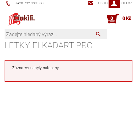
+420 732 999 388
OBCHOD@CINKILI.CZ
0
0 Kč
LETKY ELKADART PRO
Záznamy nebyly nalezeny...