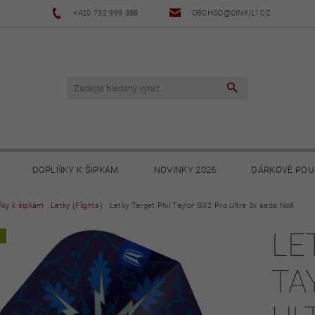
+420 732 999 388
OBCHOD@CINKILI.CZ
DOPLŇKY K ŠIPKÁM
NOVINKY 2026
DÁRKOVÉ POU
ňky k šipkám
NOVINKY 2025
Letky (Flights)
Letky Target Phil Taylor GX2 Pro Ultra 3x sada No6
NOVINKY 2024
NOVINKY 2023
LE
A
PODMÍNKY
OCHRANA OSOBNÍCH ÚDAJŮ
SOUBORY KE STA
TA