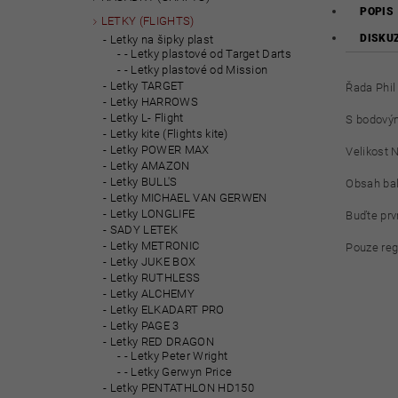
POPIS
LETKY (FLIGHTS)
DISKU
Letky na šipky plast
- Letky plastové od Target Darts
- Letky plastové od Mission
Letky TARGET
Řada Phil
Letky HARROWS
Letky L- Flight
S bodovým
Letky kite (Flights kite)
Letky POWER MAX
Velikost 
Letky AMAZON
Letky BULL'S
Obsah bale
Letky MICHAEL VAN GERWEN
Letky LONGLIFE
Buďte prvn
SADY LETEK
Letky METRONIC
Pouze reg
Letky JUKE BOX
Letky RUTHLESS
Letky ALCHEMY
Letky ELKADART PRO
Letky PAGE 3
Letky RED DRAGON
- Letky Peter Wright
- Letky Gerwyn Price
Letky PENTATHLON HD150