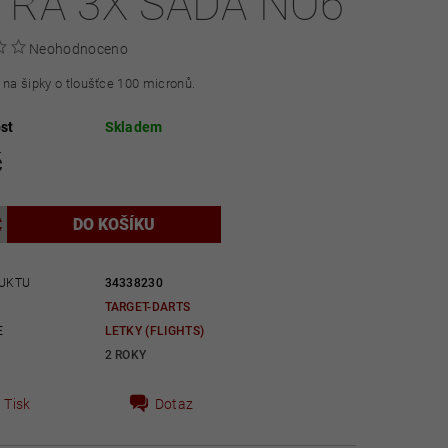
TRA 3X SADA NO6
Neohodnoceno
 na šipky o tloušťce 100 micronů.
st
Skladem
č
UKTU
34338230
TARGET-DARTS
E
LETKY (FLIGHTS)
2 ROKY
Tisk
Dotaz