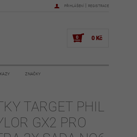
|
PŘIHLÁŠENÍ
REGISTRACE
0
0 Kč
KAZY
ZNAČKY
NOVINKY 2022
NOVINKY 2021
TKY TARGET PHIL
ŽENÍ
YLOR GX2 PRO