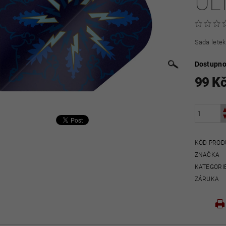
UL
Sada letek
Dostupno
99 K
KÓD PROD
ZNAČKA
KATEGORI
ZÁRUKA