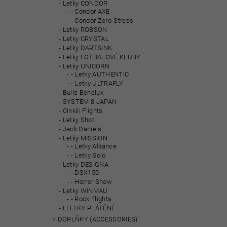
Letky CONDOR
- Condor AXE
- Condor Zero-Stress
Letky ROBSON
Letky CRYSTAL
Letky DARTSINK
Letky FOTBALOVÉ KLUBY
Letky UNICORN
- Letky AUTHENTIC
- Letky ULTRAFLY
Bulls Benelux
SYSTEM 8 JAPAN
Cinkili Flights
Letky Shot
Jack Daniels
Letky MISSION
- Letky Alliance
- Letky Solo
Letky DESIGNA
- DSX150
- Horror Show
Letky WINMAU
- Rock Flights
LELTKY PLÁTĚNÉ
DOPLŇKY (ACCESSORIES)