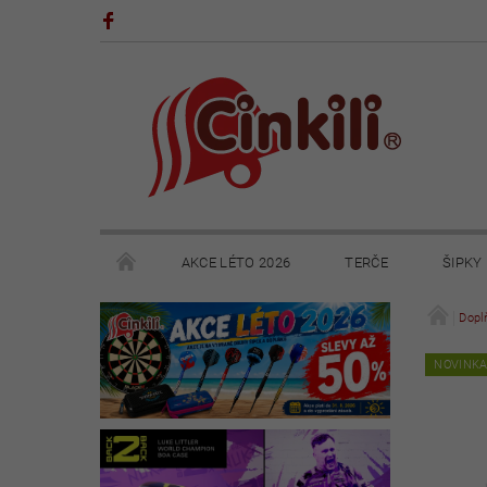
AKCE LÉTO 2026
TERČE
ŠIPKY
POHÁRY A TROFEJE
VÝPRODEJ
HRY
Dopl
NOVINK
KONTAKTY
NAPIŠTE NÁM
OBCHODNÍ 