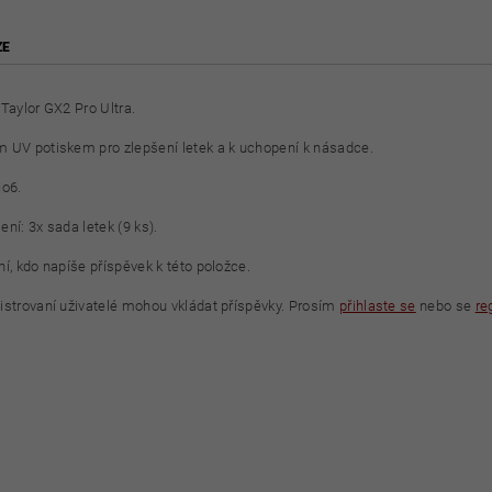
ZE
 Taylor GX2 Pro Ultra.
 UV potiskem pro zlepšení letek a k uchopení k násadce.
No6.
ní: 3x sada letek (9 ks).
í, kdo napíše příspěvek k této položce.
istrovaní uživatelé mohou vkládat příspěvky. Prosím
přihlaste se
nebo se
re