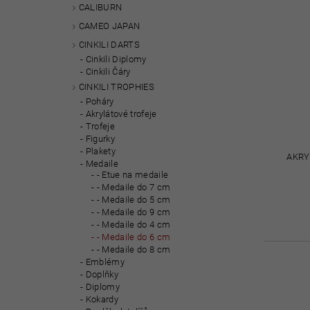
CALIBURN
CAMEO JAPAN
CINKILI DARTS
Cinkili Diplomy
Cinkili Čáry
CINKILI TROPHIES
Poháry
Akrylátové trofeje
Trofeje
Figurky
Plakety
AKRY
Medaile
- Etue na medaile
- Medaile do 7 cm
- Medaile do 5 cm
- Medaile do 9 cm
- Medaile do 4 cm
- Medaile do 6 cm
- Medaile do 8 cm
Emblémy
Doplňky
Diplomy
Kokardy