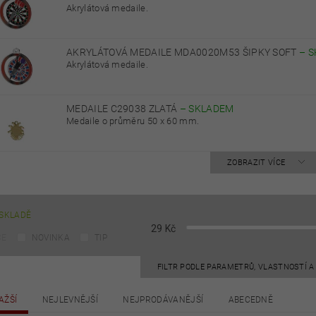
Akrylátová medaile.
AKRYLÁTOVÁ MEDAILE MDA0020M53 ŠIPKY SOFT
–
S
Akrylátová medaile.
MEDAILE C29038 ZLATÁ
–
SKLADEM
Medaile o průměru 50 x 60 mm.
ZOBRAZIT VÍCE
SKLADĚ
29
Kč
CE
NOVINKA
TIP
FILTR PODLE PARAMETRŮ, VLASTNOSTÍ 
AŽŠÍ
NEJLEVNĚJŠÍ
NEJPRODÁVANĚJŠÍ
ABECEDNĚ