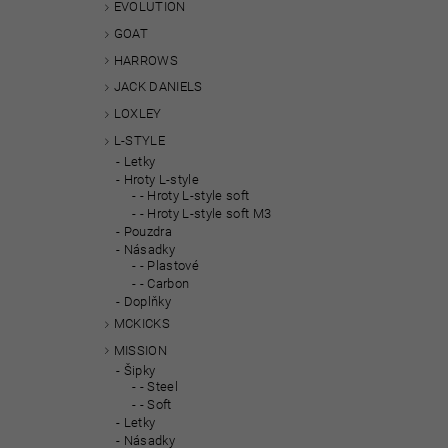
EVOLUTION
GOAT
HARROWS
JACK DANIELS
LOXLEY
L-STYLE
Letky
Hroty L-style
- Hroty L-style soft
- Hroty L-style soft M3
Pouzdra
Násadky
- Plastové
- Carbon
Doplňky
MCKICKS
MISSION
Šipky
- Steel
- Soft
Letky
Násadky