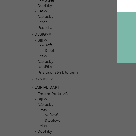
- Steel
Doplňky
Letky
Násadky
Terče
Pouzdra
DESIGNA
Šipky
- Soft
- Steel
Letky
Násadky
Doplňky
Příslušenství k terčům
DYNASTY
EMPIRE DART
Empire Darts M3
Šipky
Násadky
Hroty
- Softové
- Steelové
Letky
Doplňky