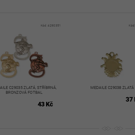
Kód:
4290351
Kód
AILE C29035 ZLATÁ, STŘÍBRNÁ,
MEDAILE C29038 ZLATÁ
BRONZOVÁ FOTBAL
37 
43 Kč