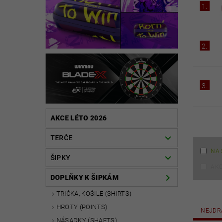
1.
2.
3.
AKCE LÉTO 2026
TERČE
NA 
ŠIPKY
AK
DOPLŇKY K ŠIPKÁM
TRIČKA, KOŠILE (SHIRTS)
HROTY (POINTS)
NEJDR
NÁSADKY (SHAFTS)