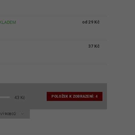
od 29 Kč
KLADEM
37 Kč
POLOŽEK K ZOBRAZENÍ:
4
43
Kč
A VÝROBCŮ