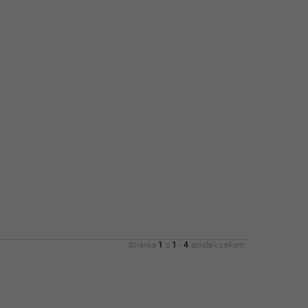
1
1
4
Stránka
z
-
položek celkem