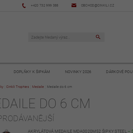
+420 732 999 388
OBCHOD@CINKILI.CZ
DOPLŇKY K ŠIPKÁM
NOVINKY 2026
DÁRKOVÉ POU
ky
Cinkili Trophies
NOVINKY 2025
Medaile
Medaile do 6 cm
NOVINKY 2024
NOVINKY 2023
DAILE DO 6 CM
PODMÍNKY
OCHRANA OSOBNÍCH ÚDAJŮ
SOUBORY KE STA
PRODÁVANĚJŠÍ
AKRYLÁTOVÁ MEDAILE MDA0020M52 ŠIPKY STEEL
–