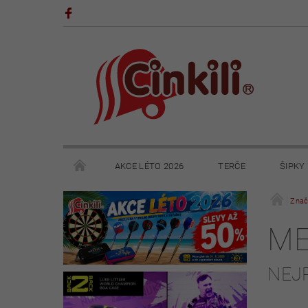
AKCE LÉTO 2026
TERČE
ŠIPKY
POHÁRY A TROFEJE
VÝPRODEJ
HRY
Znač
ME
KONTAKTY
NAPIŠTE NÁM
OBCHODNÍ 
NEJ