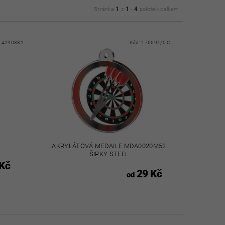
1
1
4
Stránka
z
-
položek celkem
:
4290381
Kód:
176691/5 C
AKRYLÁTOVÁ MEDAILE MDA0020M52
ŠIPKY STEEL
Kč
29 Kč
od