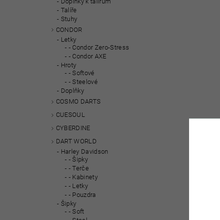
Doplňky k talířům
Talíře
Stuhy
CONDOR
Letky
- Condor Zero-Stress
- Condor AXE
Hroty
- Softové
- Steelové
Doplňky
COSMO DARTS
CUESOUL
CYBERDINE
DART WORLD
Harley Davidson
- Šipky
- Terče
- Kabinety
- Letky
- Pouzdra
Šipky
- Soft