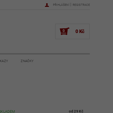
|
PŘIHLÁŠENÍ
REGISTRACE
0
0 Kč
KAZY
ZNAČKY
NOVINKY 2022
NOVINKY 2021
ŽENÍ
od 29 Kč
SKLADEM