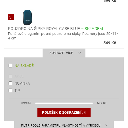
599 Kč
3.
POUZDRO NA ŠIPKY ROYAL CASE BLUE
–
SKLADEM
Penálové elegantní pevné pouzdro na šipky. Rozměry jsou 20x11x
4 cm.
549 Kč
ZOBRAZIT VÍCE
NA SKLADĚ
AKCE
NOVINKA
TIP
399
Kč
599
Kč
POLOŽEK K ZOBRAZENÍ:
4
FILTR PODLE PARAMETRŮ, VLASTNOSTÍ A VÝROBCŮ