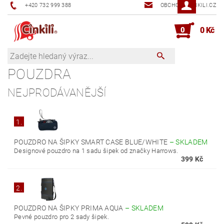
+420 732 999 388
OBCHOD@CINKILI.CZ
0
0 Kč
POUZDRA
NEJPRODÁVANĚJŠÍ
1.
POUZDRO NA ŠIPKY SMART CASE BLUE/WHITE
–
SKLADEM
Designové pouzdro na 1 sadu šipek od značky Harrows.
399 Kč
2.
POUZDRO NA ŠIPKY PRIMA AQUA
–
SKLADEM
Pevné pouzdro pro 2 sady šipek.