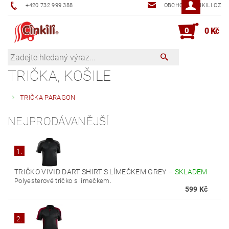
+420 732 999 388
OBCHOD@CINKILI.CZ
0
0 Kč
TRIČKA, KOŠILE
TRIČKA PARAGON
NEJPRODÁVANĚJŠÍ
1.
TRIČKO VIVID DART SHIRT S LÍMEČKEM GREY
–
SKLADEM
Polyesterové tričko s límečkem.
599 Kč
2.