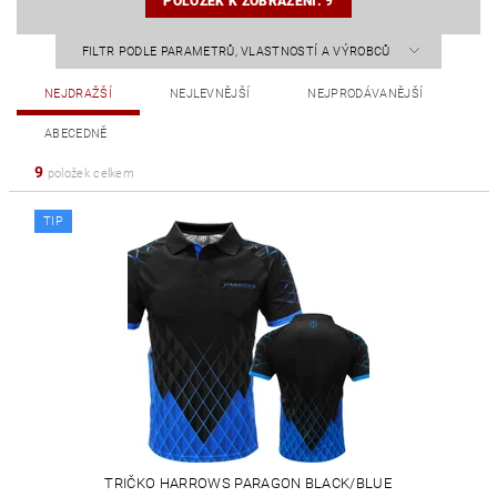
POLOŽEK K ZOBRAZENÍ:
9
FILTR PODLE PARAMETRŮ, VLASTNOSTÍ A VÝROBCŮ
NEJDRAŽŠÍ
NEJLEVNĚJŠÍ
NEJPRODÁVANĚJŠÍ
ABECEDNĚ
9
položek celkem
TIP
TRIČKO HARROWS PARAGON BLACK/BLUE