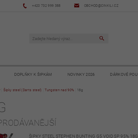
+420 732 999 388
OBCHOD@CINKILI.CZ
DOPLŇKY K ŠIPKÁM
NOVINKY 2026
DÁRKOVÉ POU
y
Šipky steel (Darts steel)
NOVINKY 2025
Tungsten nad 90%
NOVINKY 2024
18g
NOVINKY 2023
G
PODMÍNKY
OCHRANA OSOBNÍCH ÚDAJŮ
SOUBORY KE STA
PRODÁVANĚJŠÍ
ŠIPKY STEEL STEPHEN BUNTING G5 VOID SP 95% 18