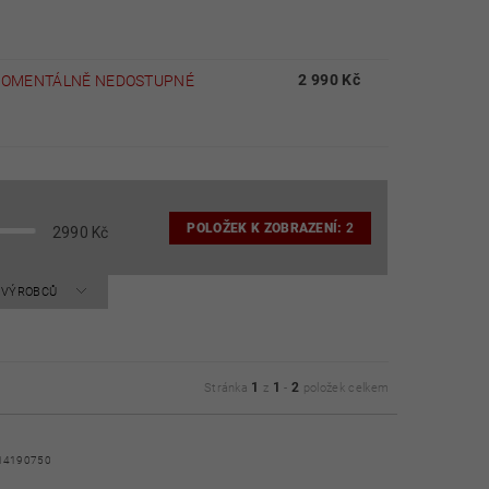
2 990 Kč
OMENTÁLNĚ NEDOSTUPNÉ
POLOŽEK K ZOBRAZENÍ:
2
2990
Kč
A VÝROBCŮ
1
1
2
Stránka
z
-
položek celkem
14190750