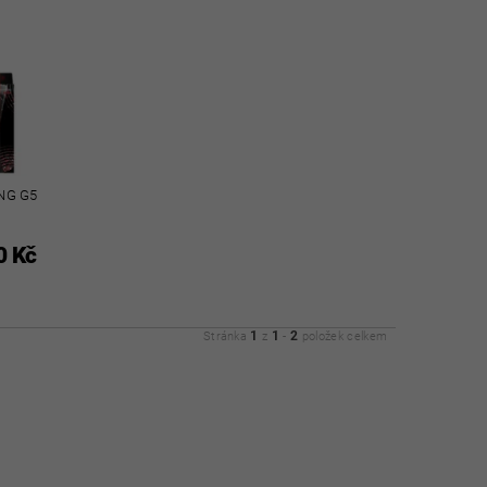
NG G5
0 Kč
1
1
2
Stránka
z
-
položek celkem