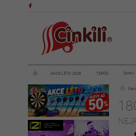
AKCE LÉTO 2026
TERČE
ŠIPKY
POHÁRY A TROFEJE
VÝPRODEJ
HRY
Šipk
18
KONTAKTY
NAPIŠTE NÁM
OBCHODNÍ 
NEJ