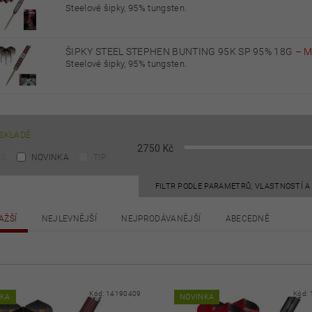
Steelové šipky, 95% tungsten.
ŠIPKY STEEL STEPHEN BUNTING 95K SP 95% 18G
–
M
Steelové šipky, 95% tungsten.
SKLADĚ
2750
Kč
CE
NOVINKA
TIP
FILTR PODLE PARAMETRŮ, VLASTNOSTÍ 
AŽŠÍ
NEJLEVNĚJŠÍ
NEJPRODÁVANĚJŠÍ
ABECEDNĚ
Kód:
14190409
Kód:
NKA
NOVINKA