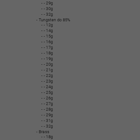
- 29g
- 30g
- 32g
Tungsten do 85%
- 12g
- 14g
- 15g
- 16g
- 17g
- 18g
- 19g
- 20g
- 21g
- 22g
- 23g
- 24g
- 25g
- 26g
- 27g
- 28g
- 29g
- 31g
- 32g
Brass
- 18g