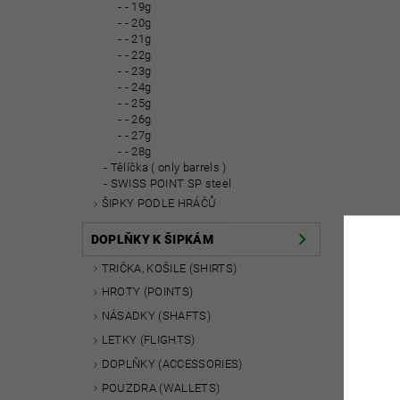
- 19g
- 20g
- 21g
- 22g
- 23g
- 24g
- 25g
- 26g
- 27g
- 28g
Tělíčka ( only barrels )
SWISS POINT SP steel
ŠIPKY PODLE HRÁČŮ
DOPLŇKY K ŠIPKÁM
TRIČKA, KOŠILE (SHIRTS)
HROTY (POINTS)
NÁSADKY (SHAFTS)
LETKY (FLIGHTS)
DOPLŇKY (ACCESSORIES)
POUZDRA (WALLETS)