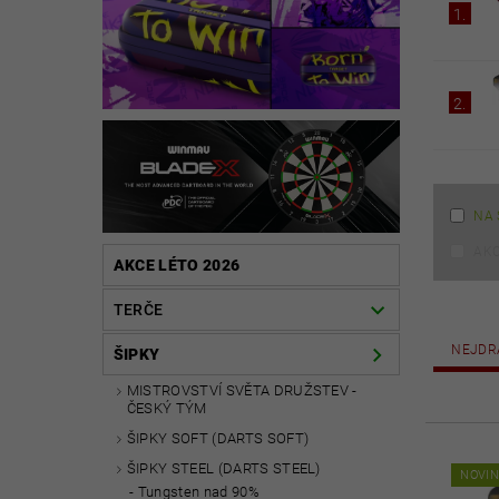
1.
2.
NA 
AK
AKCE LÉTO 2026
TERČE
NEJDR
ŠIPKY
MISTROVSTVÍ SVĚTA DRUŽSTEV -
ČESKÝ TÝM
ŠIPKY SOFT (DARTS SOFT)
ŠIPKY STEEL (DARTS STEEL)
NOVI
Tungsten nad 90%