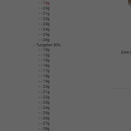
- 18g
- 20g
- 21g
- 22g
- 23g
- 24g
- 25g
- 26g
Tungsten 90%
- 10g
ŠIPK
- 12g
- 15g
- 16g
- 17g
- 18g
- 19g
- 20g
- 21g
- 22g
- 23g
- 24g
- 25g
- 26g
- 27g
- 28g