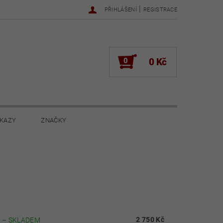
|
PŘIHLÁŠENÍ
REGISTRACE
0
0 Kč
KAZY
ZNAČKY
NOVINKY 2022
NOVINKY 2021
ŽENÍ
2 750 Kč
G
–
SKLADEM