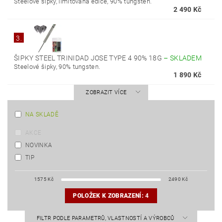
Steelové šipky, limitovaná edice, 90% tungsten.
2 490 Kč
3.
ŠIPKY STEEL TRINIDAD JOSE TYPE 4 90% 18G
–
SKLADEM
Steelové šipky, 90% tungsten.
1 890 Kč
ZOBRAZIT VÍCE
NA SKLADĚ
AKCE
NOVINKA
TIP
1575
Kč
2490
Kč
POLOŽEK K ZOBRAZENÍ:
4
FILTR PODLE PARAMETRŮ, VLASTNOSTÍ A VÝROBCŮ