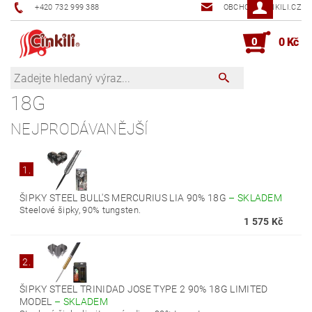
+420 732 999 388
OBCHOD@CINKILI.CZ
0
0 Kč
18G
NEJPRODÁVANĚJŠÍ
1.
ŠIPKY STEEL BULL'S MERCURIUS LIA 90% 18G
–
SKLADEM
Steelové šipky, 90% tungsten.
1 575 Kč
2.
ŠIPKY STEEL TRINIDAD JOSE TYPE 2 90% 18G LIMITED
MODEL
–
SKLADEM