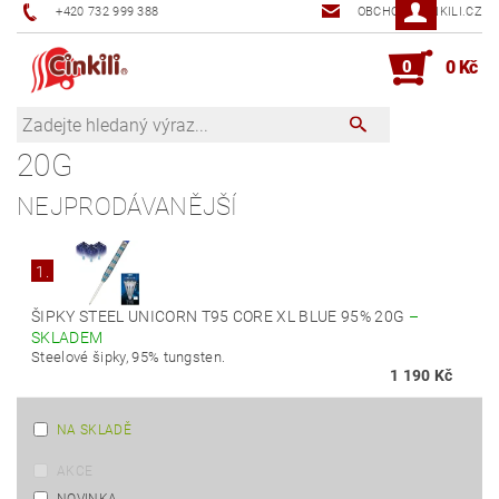
+420 732 999 388
OBCHOD@CINKILI.CZ
0
0 Kč
20G
NEJPRODÁVANĚJŠÍ
1.
ŠIPKY STEEL UNICORN T95 CORE XL BLUE 95% 20G
–
SKLADEM
Steelové šipky, 95% tungsten.
1 190 Kč
NA SKLADĚ
AKCE