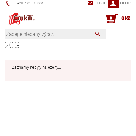
+420 732 999 388
OBCHOD@CINKILI.CZ
0
0 Kč
20G
Záznamy nebyly nalezeny...