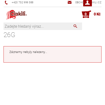
+420 732 999 388
OBCHOD@CINKILI.CZ
0
0 Kč
26G
Záznamy nebyly nalezeny...