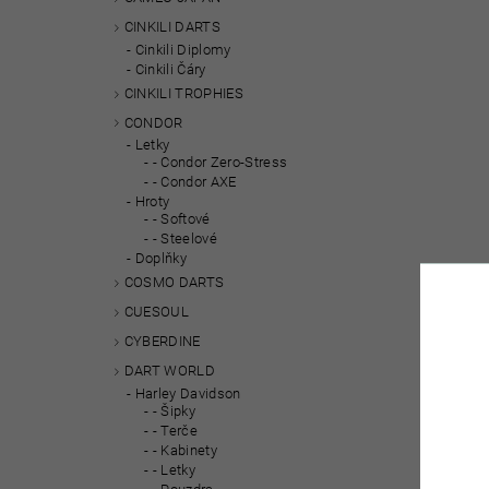
CINKILI DARTS
Cinkili Diplomy
Cinkili Čáry
CINKILI TROPHIES
CONDOR
Letky
- Condor Zero-Stress
- Condor AXE
Hroty
- Softové
- Steelové
Doplňky
COSMO DARTS
CUESOUL
CYBERDINE
DART WORLD
Harley Davidson
- Šipky
- Terče
- Kabinety
- Letky