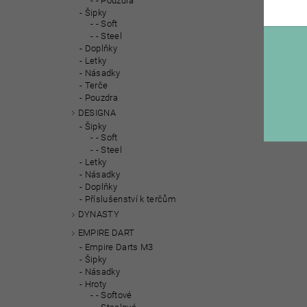
- Pouzdra
Šipky
- Soft
- Steel
Doplňky
Letky
Násadky
Terče
Pouzdra
DESIGNA
Šipky
- Soft
- Steel
Letky
Násadky
Doplňky
Příslušenství k terčům
DYNASTY
EMPIRE DART
Empire Darts M3
Šipky
Násadky
Hroty
- Softové