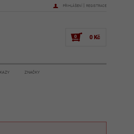
|
PŘIHLÁŠENÍ
REGISTRACE
0
0 Kč
KAZY
ZNAČKY
NOVINKY 2022
NOVINKY 2021
ŽENÍ