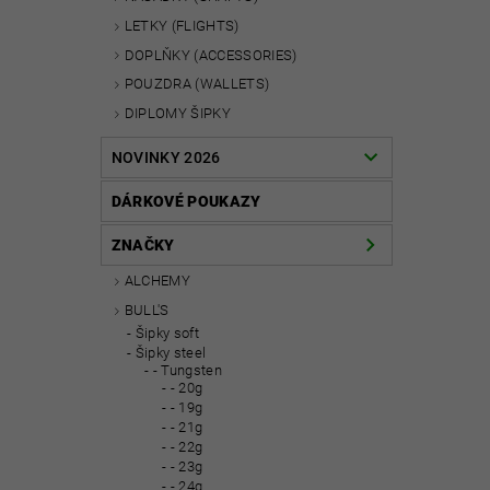
LETKY (FLIGHTS)
DOPLŇKY (ACCESSORIES)
POUZDRA (WALLETS)
DIPLOMY ŠIPKY
NOVINKY 2026
DÁRKOVÉ POUKAZY
ZNAČKY
ALCHEMY
BULL'S
Šipky soft
Šipky steel
- Tungsten
- 20g
- 19g
- 21g
- 22g
- 23g
- 24g