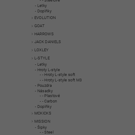
- Steelové
Letky
Doplňky
EVOLUTION
GOAT
HARROWS
JACK DANIELS
LOXLEY
L-STYLE
Letky
Hroty L-style
- Hroty L-style soft
- Hroty L-style soft M3
Pouzdra
Násadky
- Plastové
- Carbon
Doplňky
MCKICKS
MISSION
Šipky
- Steel