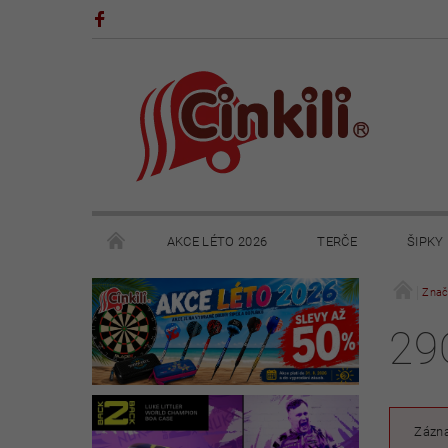
AKCE LÉTO 2026
TERČE
ŠIPKY
POHÁRY A TROFEJE
VÝPRODEJ
HRY
Znač
29
KONTAKTY
NAPIŠTE NÁM
OBCHODNÍ 
Zázna