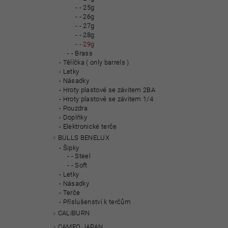
- 25g
- 26g
- 27g
- 28g
- 29g
- Brass
Tělíčka ( only barrels )
Letky
Násadky
Hroty plastové se závitem 2BA
Hroty plastové se závitem 1/4
Pouzdra
Doplňky
Elektronické terče
BULLS BENELUX
Šipky
- Steel
- Soft
Letky
Násadky
Terče
Příslušenství k terčům
CALIBURN
CAMEO JAPAN