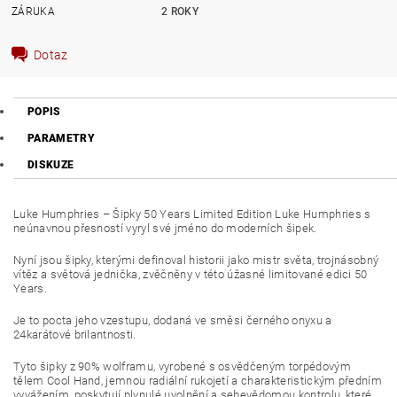
ZÁRUKA
2 ROKY
Dotaz
POPIS
PARAMETRY
DISKUZE
Luke Humphries – Šipky 50 Years Limited Edition Luke Humphries s
neúnavnou přesností vyryl své jméno do moderních šipek.
Nyní jsou šipky, kterými definoval historii jako mistr světa, trojnásobný
vítěz a světová jednička, zvěčněny v této úžasné limitované edici 50
Years.
Je to pocta jeho vzestupu, dodaná ve směsi černého onyxu a
24karátové brilantnosti.
Tyto šipky z 90% wolframu, vyrobené s osvědčeným torpédovým
tělem Cool Hand, jemnou radiální rukojetí a charakteristickým předním
vyvážením, poskytují plynulé uvolnění a sebevědomou kontrolu, které