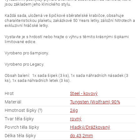
jsou základem jeho klinického stylu.
Každá sada, uložená ve špičkové sběratelské krabičce, obsahuje
charakteristickou plaketu, zakázkové 50 Years letky, záložní Nitrotech a
exkluzivní hráčské letky.
Vystavte je s hrdostí nebo hrajte o výhru s těmito krásnými šipkami
limitované edice.
Vyrobeno pro šampiony.
Vyrobeno pro Legacy.
Obsah balení: 1x sada šipek (3 ks), 1x sada náhradních násadek (3
ks), 1x sada náhradních letek (3 ks).
Hrot
Steel - kovový
Materiál
Tungsten (Wolfram) 90%
Hmotnost šipky (?)
24g
Tvar těla šipky
rovný
Povrch těla šipky
Hladký/Drážkovaný
Délka těla šipky
do 43,2mm