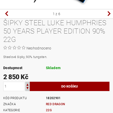
1
z 6
ŠIPKY STEEL LUKE HUMPHRIES
50 YEARS PLAYER EDITION 90%
22G
Neohodnoceno
Steelové šipky, 90% tungsten.
Dostupnost
Skladem
2 850 Kč
KÓD PRODUKTU
18202901
ZNAČKA
RED DRAGON
KATEGORIE
22G