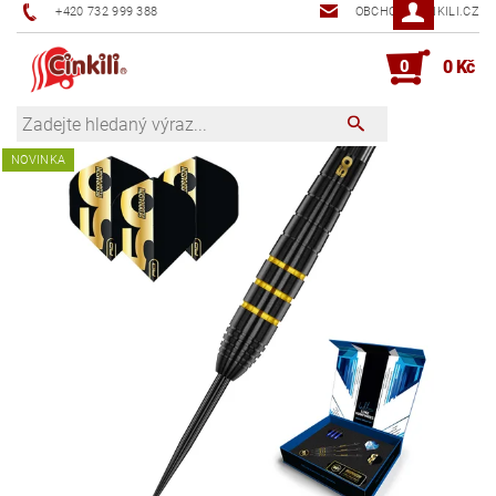
+420 732 999 388
OBCHOD@CINKILI.CZ
0
0 Kč
NOVINKA