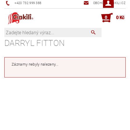
+420 732 999 388
OBCHOD@CINKILI.CZ
0
0 Kč
DARRYL FITTON
Záznamy nebyly nalezeny...