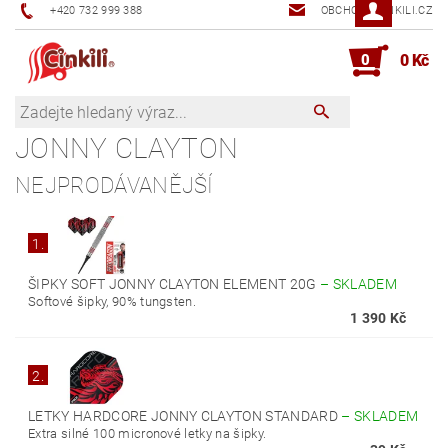
+420 732 999 388
OBCHOD@CINKILI.CZ
0
0 Kč
JONNY CLAYTON
NEJPRODÁVANĚJŠÍ
1.
ŠIPKY SOFT JONNY CLAYTON ELEMENT 20G
–
SKLADEM
Softové šipky, 90% tungsten.
1 390 Kč
2.
LETKY HARDCORE JONNY CLAYTON STANDARD
–
SKLADEM
Extra silné 100 micronové letky na šipky.