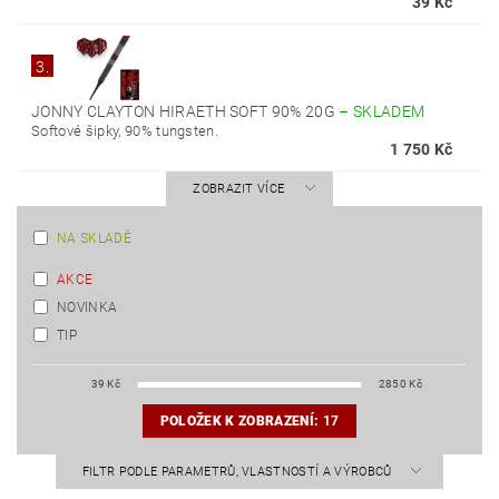
39 Kč
3.
JONNY CLAYTON HIRAETH SOFT 90% 20G
–
SKLADEM
Softové šipky, 90% tungsten.
1 750 Kč
ZOBRAZIT VÍCE
NA SKLADĚ
AKCE
NOVINKA
TIP
39
Kč
2850
Kč
POLOŽEK K ZOBRAZENÍ:
17
FILTR PODLE PARAMETRŮ, VLASTNOSTÍ A VÝROBCŮ