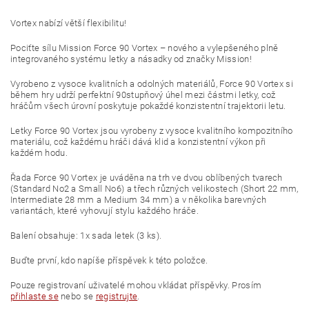
Vortex nabízí větší flexibilitu!
Pociťte sílu Mission Force 90 Vortex – nového a vylepšeného plně
integrovaného systému letky a násadky od značky Mission!
Vyrobeno z vysoce kvalitních a odolných materiálů, Force 90 Vortex si
během hry udrží perfektní 90stupňový úhel mezi částmi letky, což
hráčům všech úrovní poskytuje pokaždé konzistentní trajektorii letu.
Letky Force 90 Vortex jsou vyrobeny z vysoce kvalitního kompozitního
materiálu, což každému hráči dává klid a konzistentní výkon při
každém hodu.
Řada Force 90 Vortex je uváděna na trh ve dvou oblíbených tvarech
(Standard No2 a Small No6) a třech různých velikostech (Short 22 mm,
Intermediate 28 mm a Medium 34 mm) a v několika barevných
variantách, které vyhovují stylu každého hráče.
Balení obsahuje: 1x sada letek (3 ks).
Buďte první, kdo napíše příspěvek k této položce.
Pouze registrovaní uživatelé mohou vkládat příspěvky. Prosím
přihlaste se
nebo se
registrujte
.