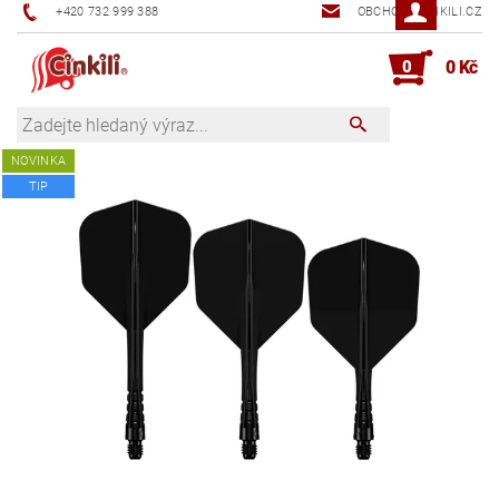
+420 732 999 388
OBCHOD@CINKILI.CZ
0
0 Kč
NOVINKA
TIP