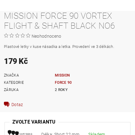
MISSION FORCE 90 VORTEX
FLIGHT & SHAFT BLACK NO6
Neohodnoceno
Plastové letky v kuse násadka a letka. Provedení ve 3 délkách.
179 Kč
ZNAČKA
MISSION
KATEGORIE
FORCE 90
ZÁRUKA
2 ROKY
Dotaz
ZVOLTE VARIANTU
Délka: Short 22 mm
Skladem
36528869