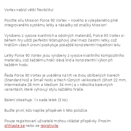
Vortex nabízí větší flexibilitu!
Pociťte sílu Mission Force 90 Vortex – nového a vylepšeného plně
integrovaného systému letky a násadky od značky Mission!
Vyrobeno z vysoce kvalitních a odolných materiálů, Force 90 Vortex si
během hry udrží perfektní 90stupňový úhel mezi částmi letky, což
hráčům všech úrovní poskytuje pokaždé konzistentní trajektorii letu.
Letky Force 90 Vortex jsou vyrobeny z vysoce kvalitního kompozitního
materiálu, což každému hráči dává klid a konzistentní výkon při
každém hodu.
Řada Force 90 Vortex je uváděna na trh ve dvou oblíbených tvarech
(Standard No2 a Small No6) a třech různých velikostech (Short 22 mm,
Intermediate 28 mm a Medium 34 mm) a v několika barevných
variantách, které vyhovují stylu každého hráče.
Balení obsahuje: 1x sada letek (3 ks).
Buďte první, kdo napíše příspěvek k této položce.
Pouze registrovaní uživatelé mohou vkládat příspěvky. Prosím
přihlaste se
nebo se
registrujte
.