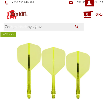
+420 732 999 388
OBCHOD@CINKILI.CZ
0
0 Kč
NOVINKA