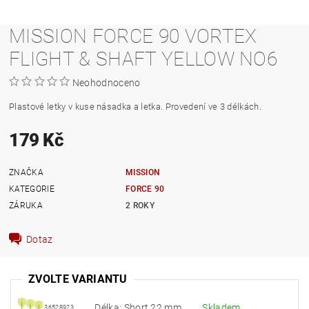
MISSION FORCE 90 VORTEX
FLIGHT & SHAFT YELLOW NO6
Neohodnoceno
Plastové letky v kuse násadka a letka. Provedení ve 3 délkách.
179 Kč
ZNAČKA
MISSION
KATEGORIE
FORCE 90
ZÁRUKA
2 ROKY
Dotaz
ZVOLTE VARIANTU
Délka: Short 22 mm
Skladem
36528923