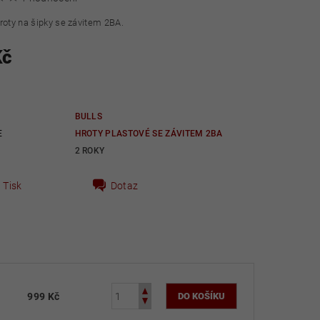
roty na šipky se závitem 2BA.
Kč
BULLS
E
HROTY PLASTOVÉ SE ZÁVITEM 2BA
2 ROKY
Tisk
Dotaz
999 Kč