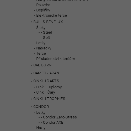
Pouzdra
Doplňky
Elektronické terče
BULLS BENELUX
Šipky
- Steel
- Soft
Letky
Násadky
Terče
Příslušenství k terčům
CALIBURN
CAMEO JAPAN
CINKILI DARTS
Cinkili Diplomy
Cinkili Čáry
CINKILI TROPHIES
CONDOR
Letky
- Condor Zero-Stress
- Condor AXE
Hroty