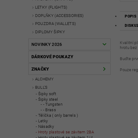
LETKY (FLIGHTS)
DOPLŇKY (ACCESSORIES)
POPIS
POUZDRA (WALLETS)
DISKU
DIPLOMY ŠIPKY
Kvalitní 
NOVINKY 2026
hrotu bez
DÁRKOVÉ POUKAZY
Buďte prvn
ZNAČKY
Pouze reg
ALCHEMY
BULL'S
Šipky soft
Šipky steel
- Tungsten
- Brass
Tělíčka ( only barrels )
Letky
Násadky
Hroty plastové se závitem 2BA
Hroty plastové se závitem 1/4