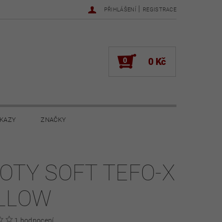
|
PŘIHLÁŠENÍ
REGISTRACE
0
0 Kč
KAZY
ZNAČKY
NOVINKY 2022
NOVINKY 2021
OTY SOFT TEFO-X
ŽENÍ
LLOW
1 hodnocení