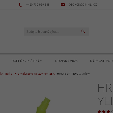
+420 732 999 388
OBCHOD@CINKILI.CZ
DOPLŇKY K ŠIPKÁM
NOVINKY 2026
DÁRKOVÉ POU
ky
Bull's
NOVINKY 2025
Hroty plastové se závitem 2BA
NOVINKY 2024
Hroty soft TEFO-X yellow
NOVINKY 2023
HR
PODMÍNKY
OCHRANA OSOBNÍCH ÚDAJŮ
SOUBORY KE STA
YE