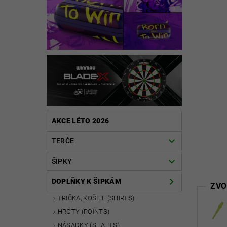
AKCE LÉTO 2026
TERČE
ŠIPKY
DOPLŇKY K ŠIPKÁM
ZVO
TRIČKA, KOŠILE (SHIRTS)
HROTY (POINTS)
NÁSADKY (SHAFTS)