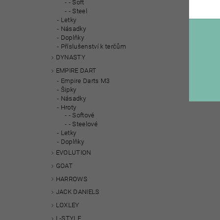
- Soft
- Steel
Letky
Násadky
Doplňky
Příslušenství k terčům
DYNASTY
EMPIRE DART
Empire Darts M3
Šipky
Násadky
Hroty
- Softové
- Steelové
Letky
Doplňky
EVOLUTION
GOAT
HARROWS
JACK DANIELS
LOXLEY
L-STYLE