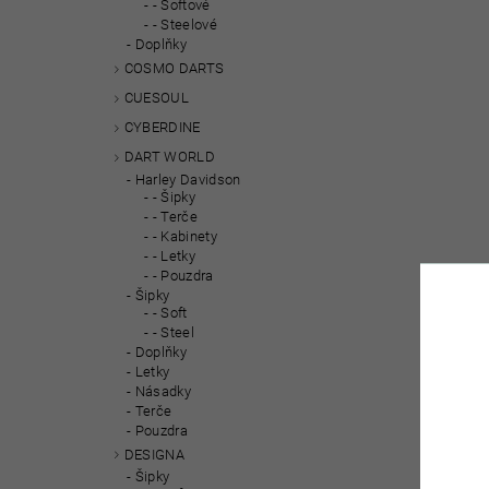
- Softové
- Steelové
Doplňky
COSMO DARTS
CUESOUL
CYBERDINE
DART WORLD
Harley Davidson
- Šipky
- Terče
- Kabinety
- Letky
- Pouzdra
Šipky
- Soft
- Steel
Doplňky
Letky
Násadky
Terče
Pouzdra
DESIGNA
Šipky