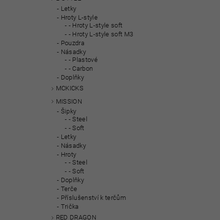
Letky
Hroty L-style
- Hroty L-style soft
- Hroty L-style soft M3
Pouzdra
Násadky
- Plastové
- Carbon
Doplňky
MCKICKS
MISSION
Šipky
- Steel
- Soft
Letky
Násadky
Hroty
- Steel
- Soft
Doplňky
Terče
Příslušenství k terčům
Trička
RED DRAGON