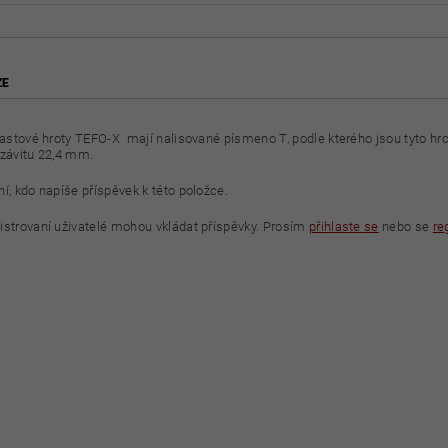
ZE
plastové hroty TEFO-X mají nalisované písmeno T, podle kterého jsou tyto hro
 závitu 22,4 mm.
í, kdo napíše příspěvek k této položce.
istrovaní uživatelé mohou vkládat příspěvky. Prosím
přihlaste se
nebo se
re