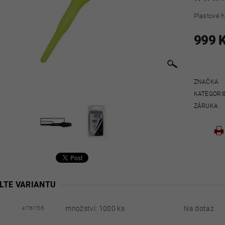
Plastové h
999 
ZNAČKA
KATEGORI
ZÁRUKA
LTE VARIANTU
množství: 1000 ks
Na dotaz
41761705