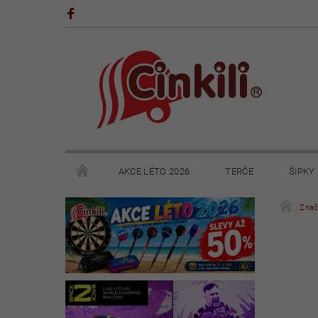
AKCE LÉTO 2026
TERČE
ŠIPKY
POHÁRY A TROFEJE
VÝPRODEJ
HRY
Znač
KONTAKTY
NAPIŠTE NÁM
OBCHODNÍ 