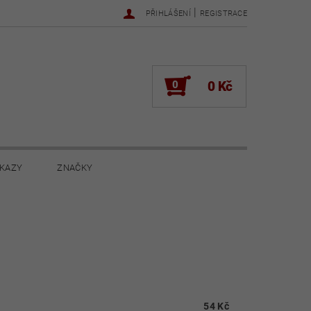
|
PŘIHLÁŠENÍ
REGISTRACE
0
0 Kč
KAZY
ZNAČKY
NOVINKY 2022
NOVINKY 2021
ŽENÍ
54 Kč