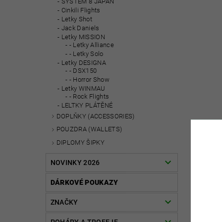
SYSTEM 8 JAPAN
Cinkili Flights
Letky Shot
Jack Daniels
Letky MISSION
- Letky Alliance
- Letky Solo
Letky DESIGNA
- DSX150
- Horror Show
Letky WINMAU
- Rock Flights
LELTKY PLÁTĚNÉ
DOPLŇKY (ACCESSORIES)
POUZDRA (WALLETS)
DIPLOMY ŠIPKY
NOVINKY 2026
DÁRKOVÉ POUKAZY
ZNAČKY