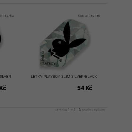
31752754
Kód:
31752755
SILVER
LETKY PLAYBOY SLIM SILVER/BLACK
Kč
54 Kč
1
1
3
Stránka
z
-
položek celkem