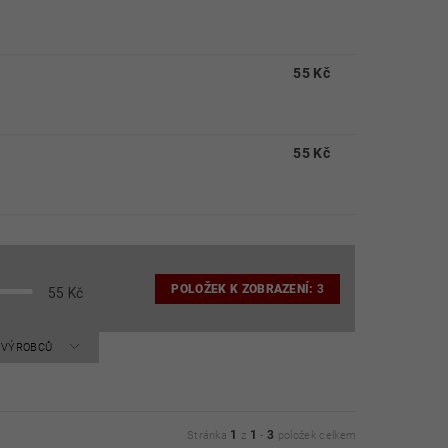
55 Kč
55 Kč
POLOŽEK K ZOBRAZENÍ:
3
55
Kč
A VÝROBCŮ
1
1
3
Stránka
z
-
položek celkem