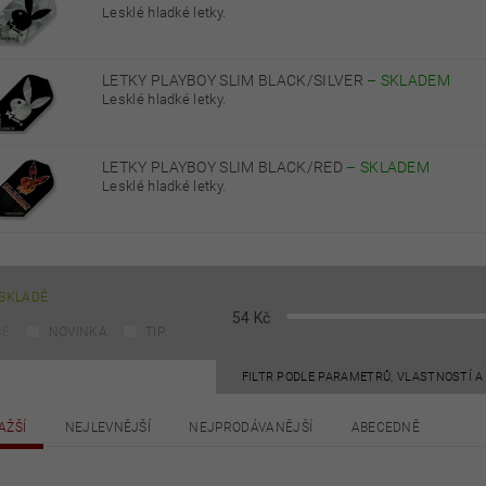
Lesklé hladké letky.
LETKY PLAYBOY SLIM BLACK/SILVER
–
SKLADEM
Lesklé hladké letky.
LETKY PLAYBOY SLIM BLACK/RED
–
SKLADEM
Lesklé hladké letky.
SKLADĚ
54
Kč
CE
NOVINKA
TIP
FILTR PODLE PARAMETRŮ, VLASTNOSTÍ 
AŽŠÍ
NEJLEVNĚJŠÍ
NEJPRODÁVANĚJŠÍ
ABECEDNĚ