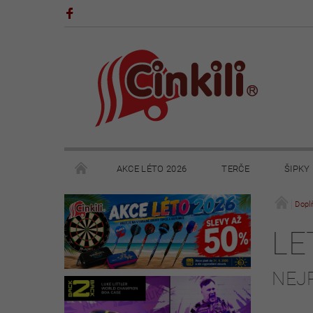
AKCE LÉTO 2026
TERČE
ŠIPKY
POHÁRY A TROFEJE
VÝPRODEJ
HRY
Dopl
LE
KONTAKTY
NAPIŠTE NÁM
OBCHODNÍ 
NEJ