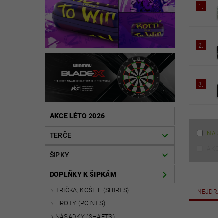
1.
2.
3.
AKCE LÉTO 2026
NA 
TERČE
AK
ŠIPKY
DOPLŇKY K ŠIPKÁM
TRIČKA, KOŠILE (SHIRTS)
NEJDR
HROTY (POINTS)
NÁSADKY (SHAFTS)