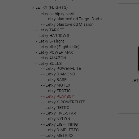
LETKY (FLIGHTS)
Letky na šipky plast
- Letky plastové od Target Darts
- Letky plastové od Mission
Letky TARGET
Letky HARROWS
Letky L- Flight
Letky kite (Flights kite)
Letky POWER MAX
Letky AMAZON
Letky BULL'S
- Letky POWERFLITE
- Letky DIAMOND
- Letky BASE
LET
- Letky MOTEX
- Letky EROTIC
- Letky PLAYBOY
- Letky X-POWERFLITE
- Letky RETRO
- Letky FIVE-STAR
- Letky NYLON
- Letky LIGHTNING
- Letky DIMPLETEC
- Letky METRIXX