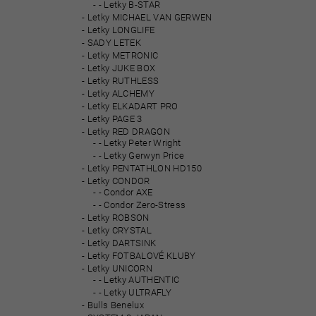
- Letky B-STAR
Letky MICHAEL VAN GERWEN
Letky LONGLIFE
SADY LETEK
Letky METRONIC
Letky JUKE BOX
Letky RUTHLESS
Letky ALCHEMY
Letky ELKADART PRO
Letky PAGE 3
Letky RED DRAGON
- Letky Peter Wright
- Letky Gerwyn Price
Letky PENTATHLON HD150
Letky CONDOR
- Condor AXE
- Condor Zero-Stress
Letky ROBSON
Letky CRYSTAL
Letky DARTSINK
Letky FOTBALOVÉ KLUBY
Letky UNICORN
- Letky AUTHENTIC
- Letky ULTRAFLY
Bulls Benelux