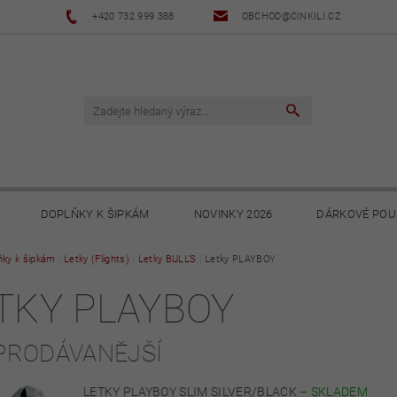
+420 732 999 388
OBCHOD@CINKILI.CZ
DOPLŇKY K ŠIPKÁM
NOVINKY 2026
DÁRKOVÉ POU
ňky k šipkám
NOVINKY 2025
Letky (Flights)
Letky BULL'S
NOVINKY 2024
Letky PLAYBOY
NOVINKY 2023
TKY PLAYBOY
PODMÍNKY
OCHRANA OSOBNÍCH ÚDAJŮ
SOUBORY KE STA
PRODÁVANĚJŠÍ
LETKY PLAYBOY SLIM SILVER/BLACK
–
SKLADEM