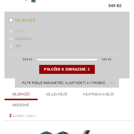
549 Kč
NA SKLADĚ
AKCE
NOVINKA
TIP
549
Kč
550
Kč
POLOŽEK K ZOBRAZENÍ:
2
FILTR PODLE PARAMETRŮ, VLASTNOSTÍ A VÝROBCŮ
NEJDRAŽŠÍ
NEJLEVNĚJŠÍ
NEJPRODÁVANĚJŠÍ
ABECEDNĚ
2
položek celkem