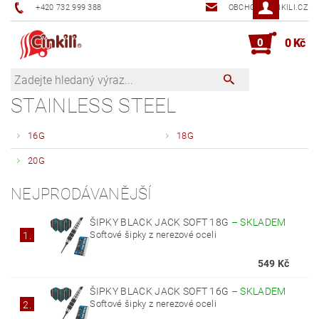
+420 732 999 388
OBCHOD@CINKILI.CZ
0
0 Kč
STAINLESS STEEL
16G
18G
20G
NEJPRODÁVANĚJŠÍ
ŠIPKY BLACK JACK SOFT 18G
–
SKLADEM
Softové šipky z nerezové oceli
1.
549 Kč
ŠIPKY BLACK JACK SOFT 16G
–
SKLADEM
Softové šipky z nerezové oceli
2.