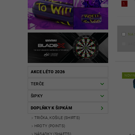
1.
NA 
AK
AKCE LÉTO 2026
NOVI
TERČE
ŠIPKY
DOPLŇKY K ŠIPKÁM
TRIČKA, KOŠILE (SHIRTS)
HROTY (POINTS)
NÁSADKY (SHAFTS)