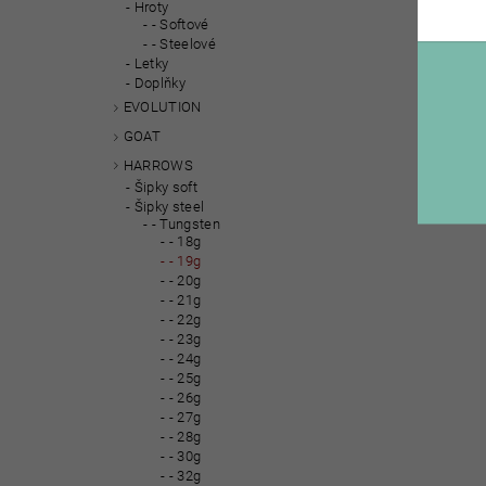
Hroty
- Softové
- Steelové
Letky
Doplňky
EVOLUTION
GOAT
HARROWS
Šipky soft
Šipky steel
- Tungsten
- 18g
- 19g
- 20g
- 21g
- 22g
- 23g
- 24g
- 25g
- 26g
- 27g
- 28g
- 30g
- 32g