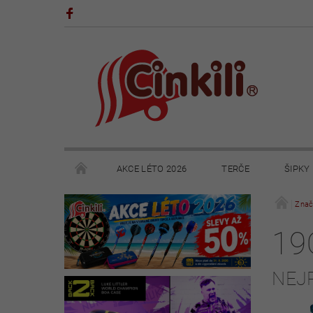
AKCE LÉTO 2026
TERČE
ŠIPKY
POHÁRY A TROFEJE
VÝPRODEJ
HRY
Znač
19
KONTAKTY
NAPIŠTE NÁM
OBCHODNÍ 
NEJ