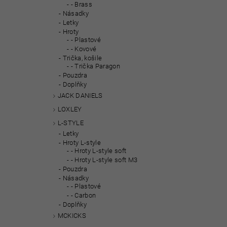
- Brass
Násadky
Letky
Hroty
- Plastové
- Kovové
Trička, košile
- Trička Paragon
Pouzdra
Doplňky
JACK DANIELS
LOXLEY
L-STYLE
Letky
Hroty L-style
- Hroty L-style soft
- Hroty L-style soft M3
Pouzdra
Násadky
- Plastové
- Carbon
Doplňky
MCKICKS