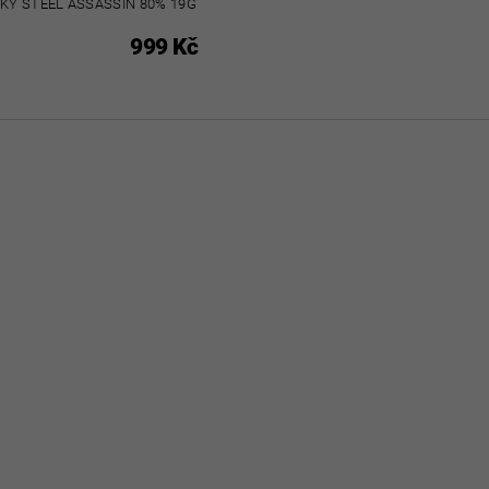
PKY STEEL ASSASSIN 80% 19G
999 Kč