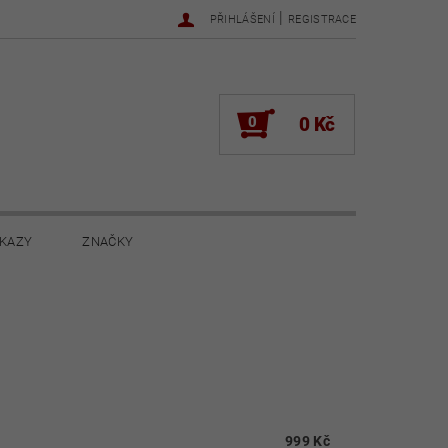
|
PŘIHLÁŠENÍ
REGISTRACE
0
0 Kč
KAZY
ZNAČKY
NOVINKY 2022
NOVINKY 2021
ŽENÍ
999 Kč