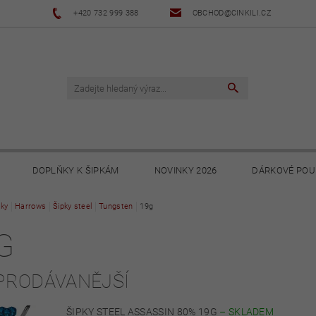
+420 732 999 388
OBCHOD@CINKILI.CZ
DOPLŇKY K ŠIPKÁM
NOVINKY 2026
DÁRKOVÉ POU
ky
Harrows
NOVINKY 2025
Šipky steel
Tungsten
NOVINKY 2024
19g
NOVINKY 2023
G
PODMÍNKY
OCHRANA OSOBNÍCH ÚDAJŮ
SOUBORY KE STA
PRODÁVANĚJŠÍ
ŠIPKY STEEL ASSASSIN 80% 19G
–
SKLADEM