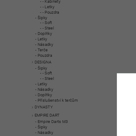
- Kabinety
- Letky
- Pouzdra
Šipky
- Soft
- Steel
Doplňky
Letky
Násadky
Terče
Pouzdra
DESIGNA
Šipky
- Soft
- Steel
Letky
Násadky
Doplňky
Příslušenství k terčům
DYNASTY
EMPIRE DART
Empire Darts M3
Šipky
Násadky