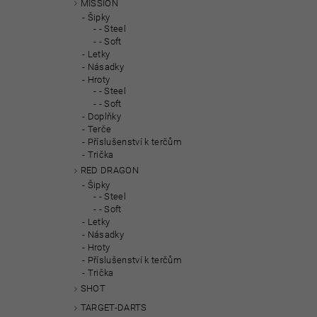
MISSION
Šipky
- Steel
- Soft
Letky
Násadky
Hroty
- Steel
- Soft
Doplňky
Terče
Příslušenství k terčům
Trička
RED DRAGON
Šipky
- Steel
- Soft
Letky
Násadky
Hroty
Příslušenství k terčům
Trička
SHOT
TARGET-DARTS