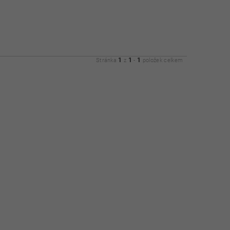
1
1
1
Stránka
z
-
položek celkem