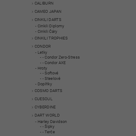
CALIBURN
CAMEO JAPAN
CINKILI DARTS
Cinkili Diplomy
Cinkili Čáry
CINKILI TROPHIES
CONDOR
Letky
- Condor Zero-Stress
- Condor AXE
Hroty
- Softové
- Steelové
Doplňky
COSMO DARTS
CUESOUL
CYBERDINE
DART WORLD
Harley Davidson
- Šipky
- Terče