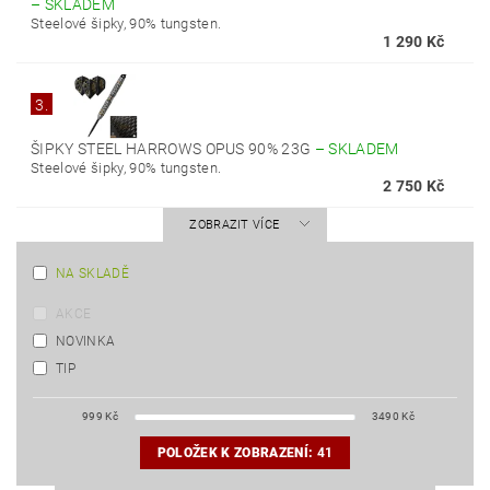
–
SKLADEM
Steelové šipky, 90% tungsten.
1 290 Kč
3.
ŠIPKY STEEL HARROWS OPUS 90% 23G
–
SKLADEM
Steelové šipky, 90% tungsten.
2 750 Kč
ZOBRAZIT VÍCE
NA SKLADĚ
AKCE
NOVINKA
TIP
999
Kč
3490
Kč
POLOŽEK K ZOBRAZENÍ:
41