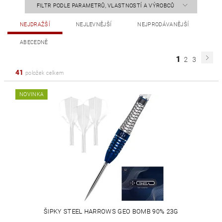
FILTR PODLE PARAMETRŮ, VLASTNOSTÍ A VÝROBCŮ
NEJDRAŽŠÍ
NEJLEVNĚJŠÍ
NEJPRODÁVANĚJŠÍ
ABECEDNĚ
1
2
3
41
položek celkem
NOVINKA
ŠIPKY STEEL HARROWS GEO BOMB 90% 23G