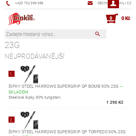
+420 732 999 388
OBCHOD@CINKILI.CZ
0
0 Kč
23G
NEJPRODÁVANĚJŠÍ
1.
ŠIPKY STEEL HARROWS SUPERGRIP QP BOMB 90% 23G
–
SKLADEM
Steelové šipky, 90% tungsten.
1 290 Kč
2.
ŠIPKY STEEL HARROWS SUPERGRIP QP TORPEDO 90% 23G