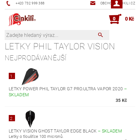
+420 732 999 388
OBCHOD@CINKILI.CZ
0
0 Kč
LETKY PHIL TAYLOR VISION
NEJPRODÁVANĚJŠÍ
1.
LETKY POWER PHIL TAYLOR G7 PRO.ULTRA VAPOR 2020
–
SKLADEM
35 Kč
2.
LETKY VISION GHOST TAYLOR EDGE BLACK
–
SKLADEM
Letky o tloušťce 100 micronů.