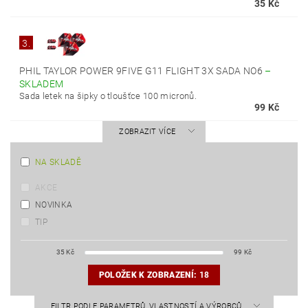
35 Kč
3.
PHIL TAYLOR POWER 9FIVE G11 FLIGHT 3X SADA NO6
–
SKLADEM
Sada letek na šipky o tloušťce 100 micronů.
99 Kč
ZOBRAZIT VÍCE
NA SKLADĚ
AKCE
NOVINKA
TIP
35
Kč
99
Kč
POLOŽEK K ZOBRAZENÍ:
18
FILTR PODLE PARAMETRŮ, VLASTNOSTÍ A VÝROBCŮ