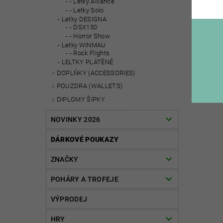
- Letky Alliance
- Letky Solo
Letky DESIGNA
- DSX150
- Horror Show
Letky WINMAU
- Rock Flights
LELTKY PLÁTĚNÉ
DOPLŇKY (ACCESSORIES)
POUZDRA (WALLETS)
DIPLOMY ŠIPKY
NOVINKY 2026
DÁRKOVÉ POUKAZY
ZNAČKY
POHÁRY A TROFEJE
VÝPRODEJ
HRY