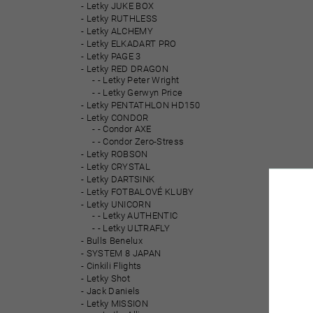
Letky JUKE BOX
Letky RUTHLESS
Letky ALCHEMY
Letky ELKADART PRO
Letky PAGE 3
Letky RED DRAGON
- Letky Peter Wright
- Letky Gerwyn Price
Letky PENTATHLON HD150
Letky CONDOR
- Condor AXE
- Condor Zero-Stress
Letky ROBSON
Letky CRYSTAL
Letky DARTSINK
Letky FOTBALOVÉ KLUBY
Letky UNICORN
- Letky AUTHENTIC
- Letky ULTRAFLY
Bulls Benelux
SYSTEM 8 JAPAN
Cinkili Flights
Letky Shot
Jack Daniels
Letky MISSION