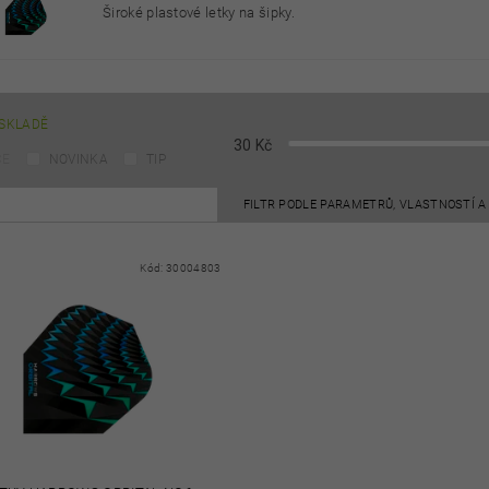
Široké plastové letky na šipky.
SKLADĚ
30
Kč
CE
NOVINKA
TIP
FILTR PODLE PARAMETRŮ, VLASTNOSTÍ 
Kód:
30004803