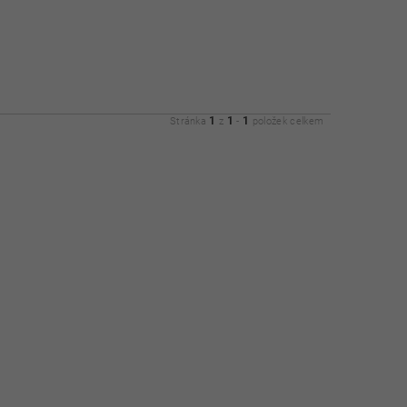
1
1
1
Stránka
z
-
položek celkem