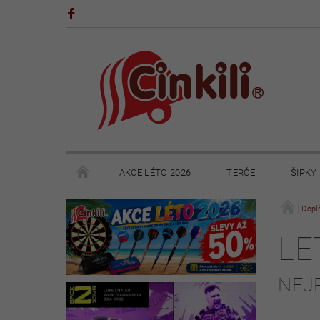
AKCE LÉTO 2026
TERČE
ŠIPKY
POHÁRY A TROFEJE
VÝPRODEJ
HRY
Dopl
LE
KONTAKTY
NAPIŠTE NÁM
OBCHODNÍ 
NEJ