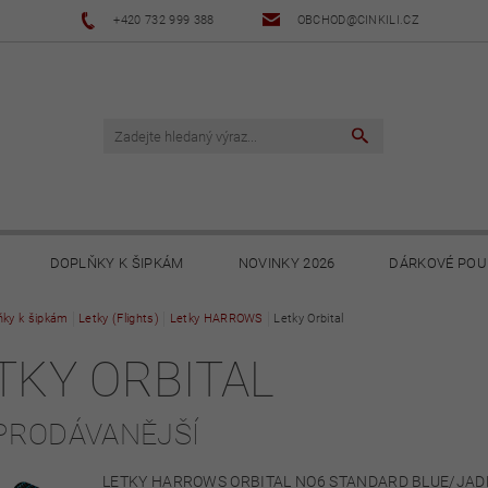
+420 732 999 388
OBCHOD@CINKILI.CZ
DOPLŇKY K ŠIPKÁM
NOVINKY 2026
DÁRKOVÉ POU
ňky k šipkám
NOVINKY 2025
Letky (Flights)
Letky HARROWS
NOVINKY 2024
Letky Orbital
NOVINKY 2023
TKY ORBITAL
PODMÍNKY
OCHRANA OSOBNÍCH ÚDAJŮ
SOUBORY KE STA
PRODÁVANĚJŠÍ
LETKY HARROWS ORBITAL NO6 STANDARD BLUE/JA