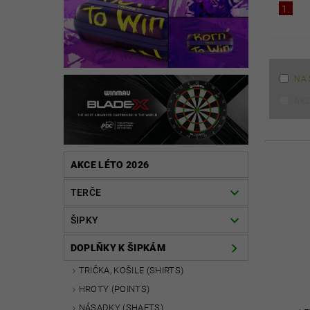
1.
NA 
AK
AKCE LÉTO 2026
TERČE
ŠIPKY
DOPLŇKY K ŠIPKÁM
TRIČKA, KOŠILE (SHIRTS)
HROTY (POINTS)
NÁSADKY (SHAFTS)