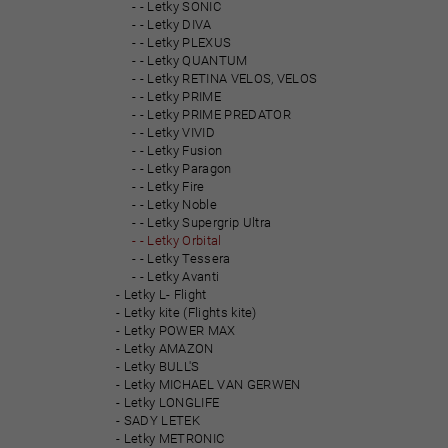
- Letky SONIC
- Letky DIVA
- Letky PLEXUS
- Letky QUANTUM
- Letky RETINA VELOS, VELOS
- Letky PRIME
- Letky PRIME PREDATOR
- Letky VIVID
- Letky Fusion
- Letky Paragon
- Letky Fire
- Letky Noble
- Letky Supergrip Ultra
- Letky Orbital
- Letky Tessera
- Letky Avanti
Letky L- Flight
Letky kite (Flights kite)
Letky POWER MAX
Letky AMAZON
Letky BULL'S
Letky MICHAEL VAN GERWEN
Letky LONGLIFE
SADY LETEK
Letky METRONIC