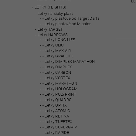
LE
LETKY (FLIGHTS)
Letky na šipky plast
- Letky plastové od Target Darts
- Letky plastové od Mission
Letky TARGET
Letky HARROWS
- Letky LONG LIFE
- Letky CLIC
- Letky MAX AIR
- Letky GRAFLITE
- Letky DIMPLEX MARATHON
- Letky DIMPLEX
- Letky CARBON
- Letky VORTEX
- Letky MARATHON
- Letky HOLOGRAM
- Letky POLYPRINT
- Letky QUADRO
- Letky OPTIX
- Letky ATOMIC
- Letky RETINA
- Letky TUFFTEX
- Letky SUPERGRIP
- Letky RAPIDE