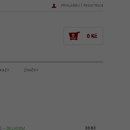
|
PŘIHLÁŠENÍ
REGISTRACE
0
0 Kč
KAZY
ZNAČKY
NOVINKY 2022
NOVINKY 2021
ŽENÍ
30 Kč
DE
–
SKLADEM