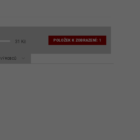
POLOŽEK K ZOBRAZENÍ:
1
31
Kč
A VÝROBCŮ