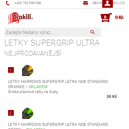
+420 732 999 388
OBCHOD@CINKILI.CZ
0
0 Kč
LETKY SUPERGRIP ULTRA
NEJPRODÁVANĚJŠÍ
1.
LETKY HARROWS SUPERGRIP ULTRA NO6 STANDARD
ORANGE
–
SKLADEM
Široké plastové letky na šipky.
30 Kč
2.
LETKY HARROWS SUPERGRIP ULTRA NO6 STANDARD