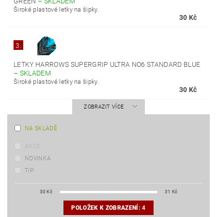
GREEN
–
SKLADEM
Široké plastové letky na šipky.
30 Kč
3.
LETKY HARROWS SUPERGRIP ULTRA NO6 STANDARD BLUE
–
SKLADEM
Široké plastové letky na šipky.
30 Kč
ZOBRAZIT VÍCE
NA SKLADĚ
AKCE
NOVINKA
TIP
30
Kč
31
Kč
POLOŽEK K ZOBRAZENÍ:
4