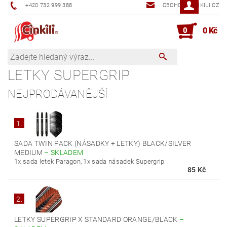
+420 732 999 388
OBCHOD@CINKILI.CZ
0
0 Kč
LETKY SUPERGRIP
NEJPRODÁVANĚJŠÍ
1.
SADA TWIN PACK (NÁSADKY + LETKY) BLACK/SILVER
MEDIUM
–
SKLADEM
1x sada letek Paragon, 1x sada násadek Supergrip.
85 Kč
2.
LETKY SUPERGRIP X STANDARD ORANGE/BLACK
–