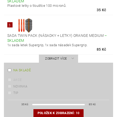
SKLADEM
Plastové letky o tloušťce 100 micronů.
35 Kč
3.
SADA TWIN PACK (NÁSADKY + LETKY) ORANGE MEDIUM
–
SKLADEM
1x sada letek Supergrip, 1x sada násadek Supergrip.
85 Kč
ZOBRAZIT VÍCE
NA SKLADĚ
AKCE
NOVINKA
TIP
35
Kč
85
Kč
POLOŽEK K ZOBRAZENÍ:
10